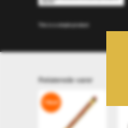
This is a simple product.
Relaterede varer
Tilbud!