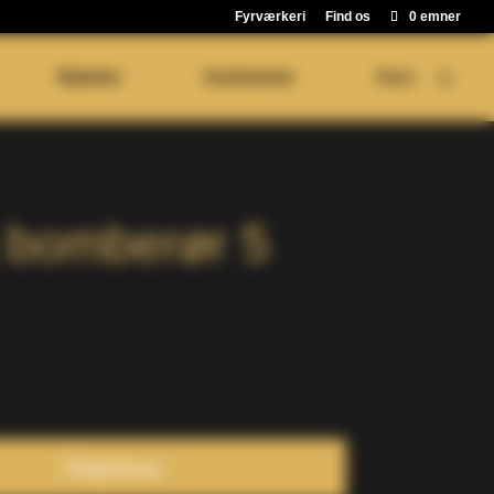
Fyrværkeri
Find os
0 emner
Raketter
Sortimenter
Kurv
 bomberør 5
Tilføj til kurv