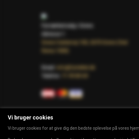
Fyrværkerisalg i Greve.
Adresse 1:
Greve Centervej 100, 2670 Greve (Ved
Rema 1000)
Email:
info@fyrteltet.dk
Telefon:
71 99 89 69
Vi bruger cookies
Vi bruger cookies for at give dig den bedste oplevelse på vores hj