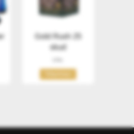
er
Gold Rush 25
skud
249
kr.
Tilføj til kurv