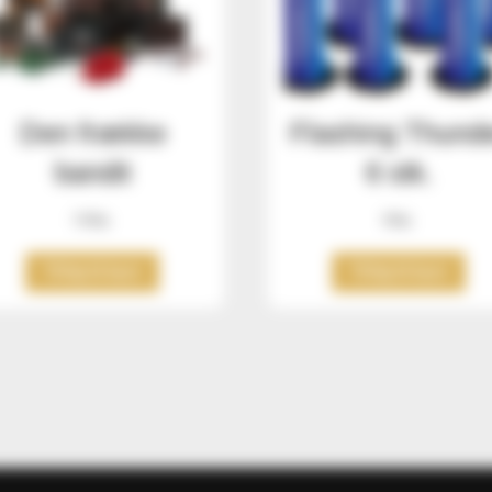
Den frække
Flashing Thund
bandit
6 stk.
199
kr.
99
kr.
Tilføj til kurv
Tilføj til kurv