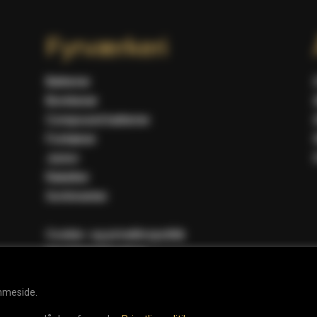
Fyrværkeri
Batterier
Bomberør
Compound batterier
Fontæner
Junior
Raketter
Sortimenter
Cookie- og privatlivspolitik
Handelsbetingelser
emmeside.