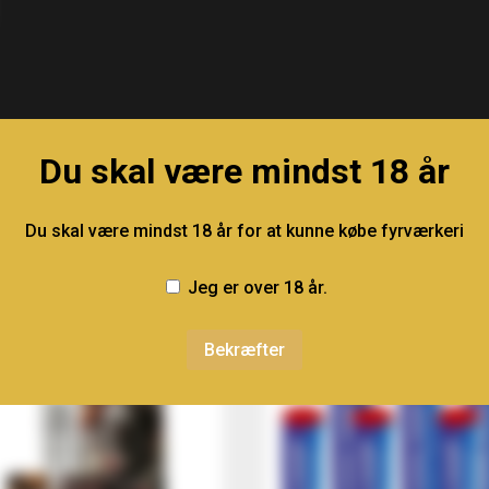
Du skal være mindst 18 år
Du skal være mindst 18 år for at kunne købe fyrværkeri
Jeg er over 18 år.
Bekræfter