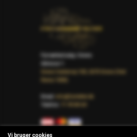
Fyrværkerisalg i Greve.
Adresse 1:
Greve Centervej 100, 2670 Greve (Ved
Rema 1000)
Email:
info@fyrteltet.dk
Telefon:
71 99 89 69
Vi bruger cookies