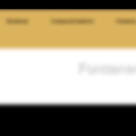
Bomberør
Compound batterier
Fontæne
Fontæne