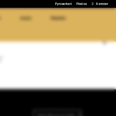
Fyrværkeri
Find os
0 emner
r
Junior
Raketter
r