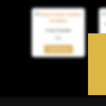
Crazy Fountain
99
kr.
Tilføj til kurv