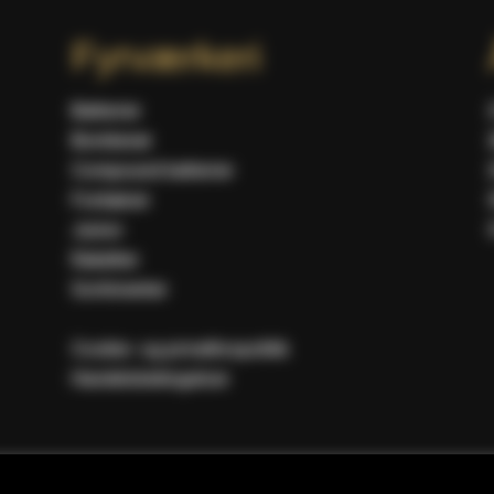
Fyrværkeri
Batterier
Bomberør
Compound batterier
Fontæner
Junior
Raketter
Sortimenter
Cookie- og privatlivspolitik
Handelsbetingelser