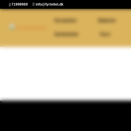
71998969
info@fyrteltet.dk
Fyrværkeri
Batterier
Sortimenter
Kurv